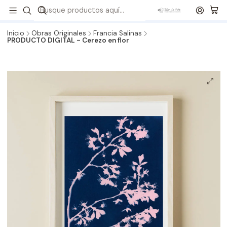
¡Revisa todos nuestros formatos de Kits!
💙
Envíos a todo
Chile
🇨🇱 🚚 📦
Inicio
Obras Originales
Francia Salinas
PRODUCTO DIGITAL - Cerezo en flor