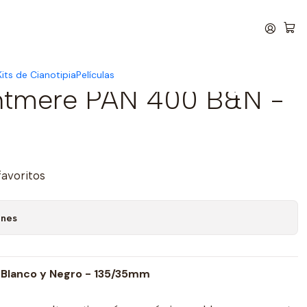
🚚 📦
its de Cianotipia
Películas
ntmere PAN 400 B&N -
favoritos
ones
Blanco y Negro
- 135/35mm