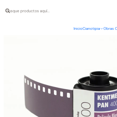
Inicio
Películas
Carga - Kentmere PAN 400 B&N - 36 EXP
Inicio
Cianotipia
Obras O