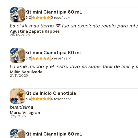
Kit mini Cianotipia 60 mL
5.0
5 reseñas
Es el kit mas tierno 💙 fue un excelente regalo para mi
Agustina Zapata Kappes
25/12/2025
Kit mini Cianotipia 60 mL
5.0
5 reseñas
Lo amé mucho y el instructivo es super fácil de leer 
Milán Sepulveda
21/11/2025
Kit de Inicio Cianotipia
5.0
4 reseñas
buenísima
Maria Villagran
7/9/2025
Kit mini Cianotipia 60 mL