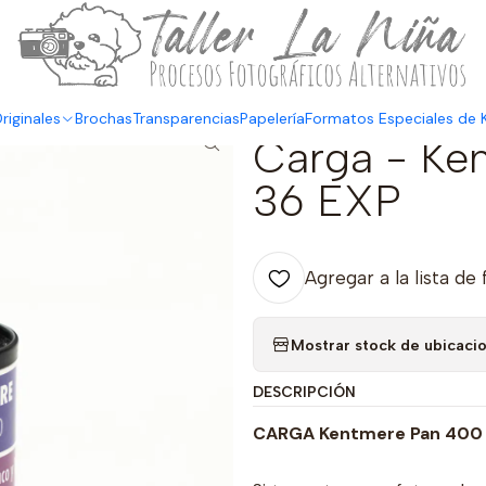
¡Revisa todos nuestros formatos de Kits!
💙
Envíos a todo Chile
🇨🇱 
riginales
Brochas
Transparencias
Papelería
Formatos Especiales de K
|
Carga - Ke
36 EXP
Agregar a la lista de 
Mostrar stock de ubicaci
DESCRIPCIÓN
CARGA Kentmere Pan 400 