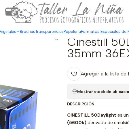
¡Revisa todos nuestros formatos de Kits!
💙
Envíos a todo Chile
🇨🇱 
riginales
Brochas
Transparencias
Papelería
Formatos Especiales de K
|
Cinestill 50
35mm 36E
Agregar a la lista de 
Mostrar stock de ubicaci
DESCRIPCIÓN
CINESTILL 50Daylight
es un
(5600k)
derivado de emulsió