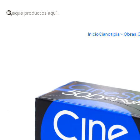
Inicio
Películas
Cinestill 50D Daylight - 135 / 35mm 36EXP
Inicio
Cianotipia
Obras O