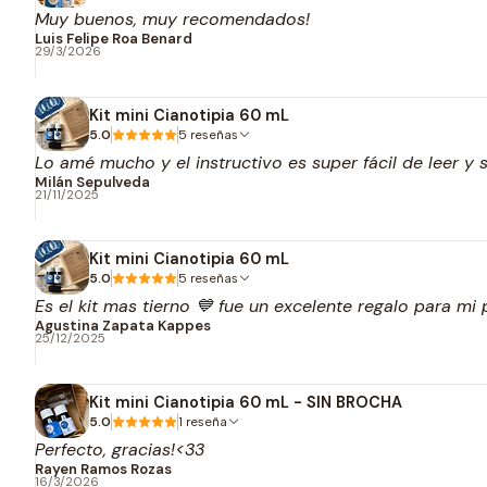
Muy buenos, muy recomendados!
Luis Felipe Roa Benard
29/3/2026
Kit mini Cianotipia 60 mL
5.0
5 reseñas
Lo amé mucho y el instructivo es super fácil de leer 
Milán Sepulveda
21/11/2025
Kit mini Cianotipia 60 mL
5.0
5 reseñas
Es el kit mas tierno 💙 fue un excelente regalo para mi
Agustina Zapata Kappes
25/12/2025
Kit mini Cianotipia 60 mL - SIN BROCHA
5.0
1 reseña
Perfecto, gracias!<33
Rayen Ramos Rozas
16/3/2026