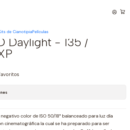
🚚 📦
its de Cianotipia
Películas
D Daylight - 135 /
XP
favoritos
ones
 negativo color de ISO 50/18° balanceado para luz día
n cinematográfica la cual se ha preparado para ser