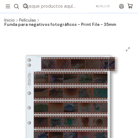
¡Revisa todos nuestros formatos de Kits!
💙
Envíos a todo
Chile
🇨🇱 🚚 📦
Inicio
Películas
Funda para negativos fotográficos - Print File - 35mm