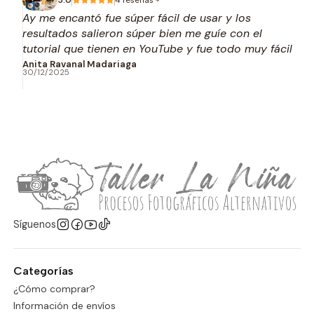
Ay me encantó fue súper fácil de usar y los
resultados salieron súper bien me guíe con el
tutorial que tienen en YouTube y fue todo muy fácil
ya quiero seguir experimentando con algunas
Anita Ravanal Madariaga
30/12/2025
transparencias
Síguenos
Categorías
¿Cómo comprar?
Información de envíos