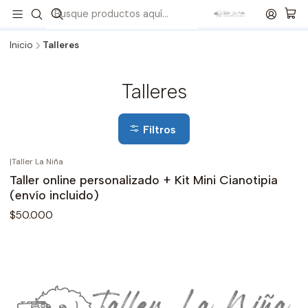
¡Revisa todos nuestros formatos de Kits!
💙
Envíos a todo
Chile
🇨🇱 🚚 📦
Inicio
Talleres
Talleres
Filtros
|
Taller La Niña
Taller online personalizado + Kit Mini Cianotipia
(envío incluido)
$50.000