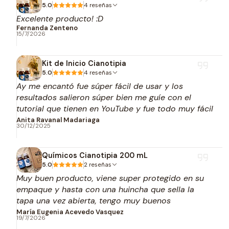
5.0
4 reseñas
Excelente producto! :D
Fernanda Zenteno
15/7/2026
Kit de Inicio Cianotipia
5.0
4 reseñas
Ay me encantó fue súper fácil de usar y los
resultados salieron súper bien me guíe con el
tutorial que tienen en YouTube y fue todo muy fácil
ya quiero seguir experimentando con algunas
Anita Ravanal Madariaga
30/12/2025
transparencias
Químicos Cianotipia 200 mL
5.0
2 reseñas
Muy buen producto, viene super protegido en su
empaque y hasta con una huincha que sella la
tapa una vez abierta, tengo muy buenos
resultados de cianotipiado con estos productos
María Eugenia Acevedo Vasquez
19/7/2026