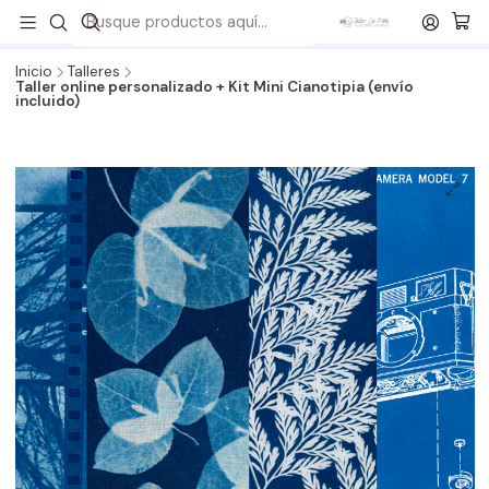
¡Revisa todos nuestros formatos de Kits!
💙
Envíos a todo
Chile
🇨🇱 🚚 📦
Inicio
Talleres
Taller online personalizado + Kit Mini Cianotipia (envío
incluido)