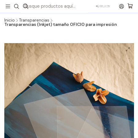
¡Revisa todos nuestros formatos de Kits!
💙
Envíos a todo
Chile
🇨🇱 🚚 📦
Inicio
Transparencias
Transparencias (Inkjet) tamaño OFICIO para impresión