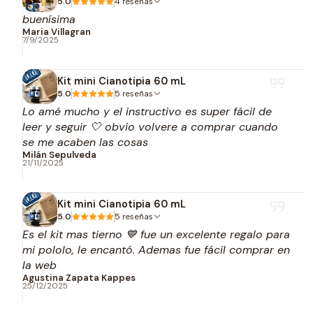
5.0
4 reseñas
buenísima
Maria Villagran
7/9/2025
Kit mini Cianotipia 60 mL
5.0
5 reseñas
Lo amé mucho y el instructivo es super fácil de
leer y seguir 🤍 obvio volvere a comprar cuando
se me acaben las cosas
Milán Sepulveda
21/11/2025
Kit mini Cianotipia 60 mL
5.0
5 reseñas
Es el kit mas tierno 💙 fue un excelente regalo para
mi pololo, le encantó. Ademas fue fácil comprar en
la web
Agustina Zapata Kappes
25/12/2025